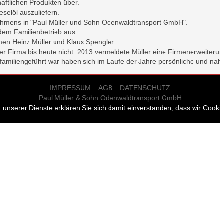
aftlichen Produkten über.
eselöl auszuliefern.
hmens in "Paul Müller und Sohn Odenwaldtransport GmbH".
dem Familienbetrieb aus.
en Heinz Müller und Klaus Spengler.
der Firma bis heute nicht: 2013 vermeldete Müller eine Firmenerweiter
familiengeführt war haben sich im Laufe der Jahre persönliche und n
IMPRESSUM
AGB
DATENSCHUTZ
Paul Müller & Sohn Odenwaldtransport GmbH
ng unserer Dienste erklären Sie sich damit einverstanden, dass wir Coo